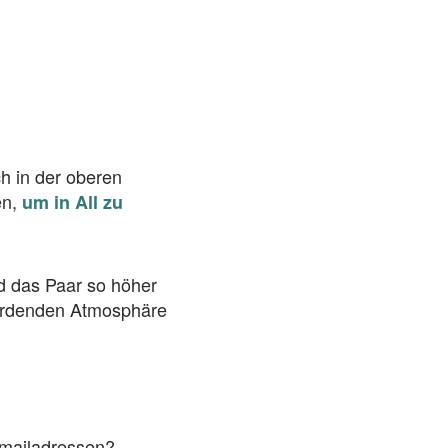
ch in der oberen
en,
um in All zu
nd das Paar so höher
 werdenden Atmosphäre
Emailadressen?