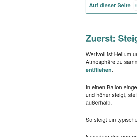
Auf dieser Seite
Zuerst: Ste
Wertvoll ist Helium u
Atmosphäre zu samme
.
entfliehen
In einen Ballon eing
und höher steigt, st
außerhalb.
So steigt ein typisch
Nachdem das nun gekl