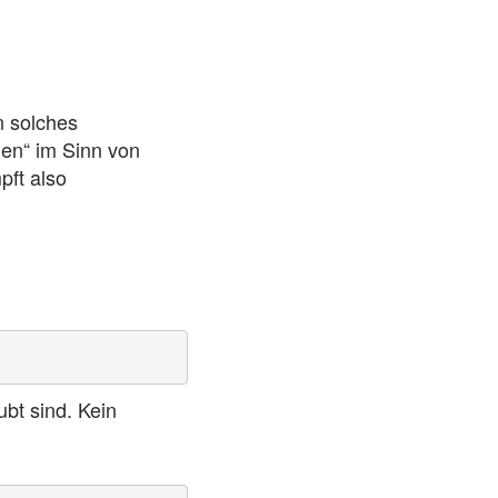
n solches
hen“ im Sinn von
ft also
bt sind. Kein