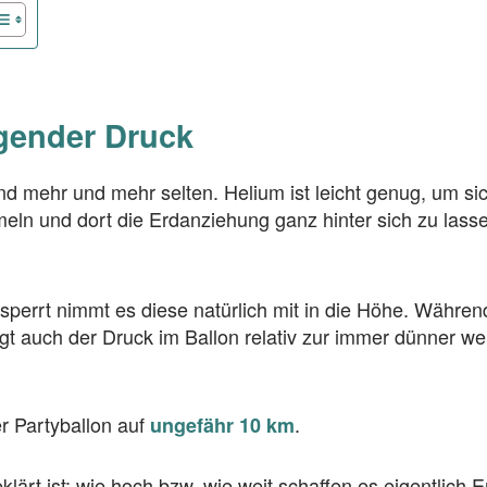
igender Druck
nd mehr und mehr selten. Helium ist leicht genug, um si
ln und dort die Erdanziehung ganz hinter sich zu lass
esperrt nimmt es diese natürlich mit in die Höhe. Währe
eigt auch der Druck im Ballon relativ zur immer dünner
er Partyballon auf
.
ungefähr 10 km
ärt ist: wie hoch bzw. wie weit schaffen es eigentlich 