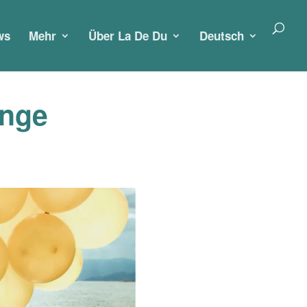
ws
Mehr
Über La De Du
Deutsch
änge